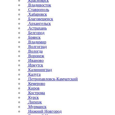
Красноярск
Владивосток
Ставрополь
Хабаровск
Благовещенск
Архангельск
Астрахань
Белгород
Брянск
Владимир
Волгоград
Вологда
Воронеж
Иваново
Иркутск
Калининград
Калуга
Петропавловск-Камчатский
Кемерово
Киров
Кострома
Курск
Липецк
Мурманск
Нижний Новгород