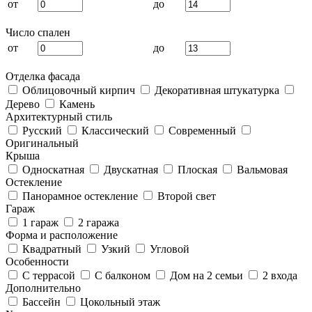
от
до
Число спален
от
до
Отделка фасада
Облицовочный кирпич
Декоративная штукатурка
Дерево
Камень
Архитектурный стиль
Русский
Классический
Современный
Оригинальный
Крыша
Односкатная
Двускатная
Плоская
Вальмовая
Остекление
Панорамное остекление
Второй свет
Гараж
1 гараж
2 гаража
Форма и расположение
Квадратный
Узкий
Угловой
Особенности
С террасой
С балконом
Дом на 2 семьи
2 входа
Дополнительно
Бассейн
Цокольный этаж