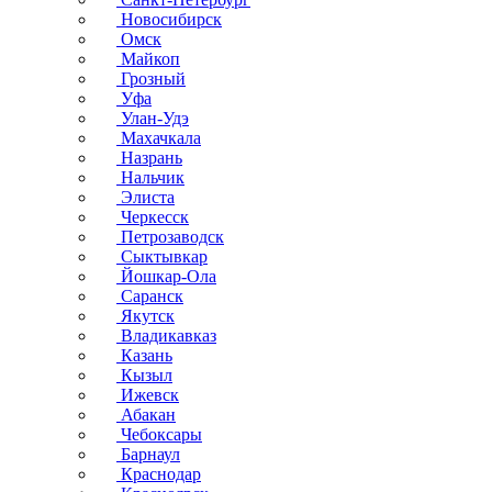
Новосибирск
Омск
Майкоп
Грозный
Уфа
Улан-Удэ
Махачкала
Назрань
Нальчик
Элиста
Черкесск
Петрозаводск
Сыктывкар
Йошкар-Ола
Саранск
Якутск
Владикавказ
Казань
Кызыл
Ижевск
Абакан
Чебоксары
Барнаул
Краснодар