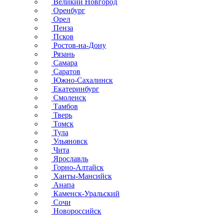
Великий Новгород
Оренбург
Орел
Пенза
Псков
Ростов-на-Дону
Рязань
Самара
Саратов
Южно-Сахалинск
Екатеринбург
Смоленск
Тамбов
Тверь
Томск
Тула
Ульяновск
Чита
Ярославль
Горно-Алтайск
Ханты-Мансийск
Анапа
Каменск-Уральский
Сочи
Новороссийск