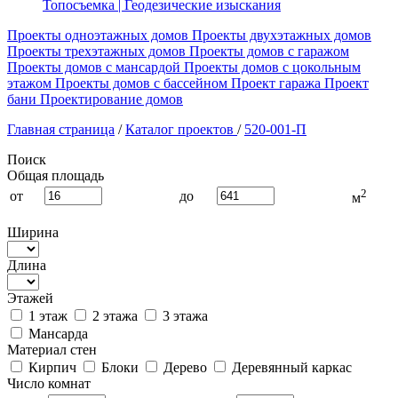
Топосъемка | Геодезические изыскания
Проекты одноэтажных домов
Проекты двухэтажных домов
Проекты трехэтажных домов
Проекты домов с гаражом
Проекты домов с мансардой
Проекты домов с цокольным
этажом
Проекты домов с бассейном
Проект гаража
Проект
бани
Проектирование домов
Главная страница
/
Каталог проектов
/
520-001-П
Поиск
Общая площадь
2
от
до
м
Ширина
Длина
Этажей
1 этаж
2 этажа
3 этажа
Мансарда
Материал стен
Кирпич
Блоки
Дерево
Деревянный каркас
Число комнат