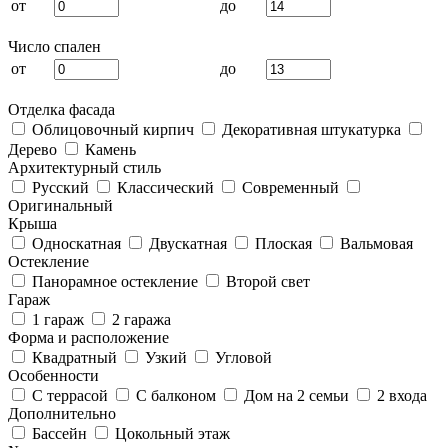
от
до
Число спален
от
до
Отделка фасада
Облицовочный кирпич
Декоративная штукатурка
Дерево
Камень
Архитектурный стиль
Русский
Классический
Современный
Оригинальный
Крыша
Односкатная
Двускатная
Плоская
Вальмовая
Остекление
Панорамное остекление
Второй свет
Гараж
1 гараж
2 гаража
Форма и расположение
Квадратный
Узкий
Угловой
Особенности
С террасой
С балконом
Дом на 2 семьи
2 входа
Дополнительно
Бассейн
Цокольный этаж