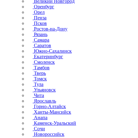
Великий Новгород
Оренбург
Орел
Пенза
Псков
Ростов-на-Дону
Рязань
Самара
Саратов
Южно-Сахалинск
Екатеринбург
Смоленск
Тамбов
Тверь
Томск
Тула
Ульяновск
Чита
Ярославль
Горно-Алтайск
Ханты-Мансийск
Анапа
Каменск-Уральский
Сочи
Новороссийск