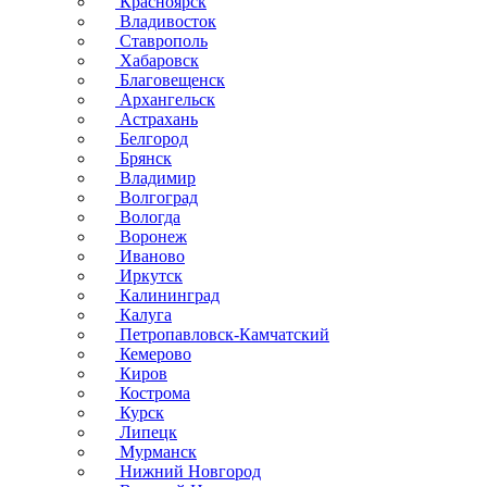
Красноярск
Владивосток
Ставрополь
Хабаровск
Благовещенск
Архангельск
Астрахань
Белгород
Брянск
Владимир
Волгоград
Вологда
Воронеж
Иваново
Иркутск
Калининград
Калуга
Петропавловск-Камчатский
Кемерово
Киров
Кострома
Курск
Липецк
Мурманск
Нижний Новгород