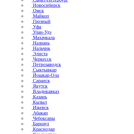
Новосибирск
Омск
Майкоп
Грозный
Уфа
Улан-Удэ
Махачкала
Назрань
Нальчик
Элиста
Черкесск
Петрозаводск
Сыктывкар
Йошкар-Ола
Саранск
Якутск
Владикавказ
Казань
Кызыл
Ижевск
Абакан
Чебоксары
Барнаул
Краснодар