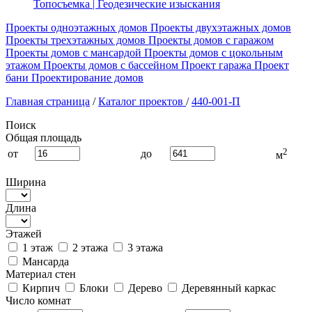
Топосъемка | Геодезические изыскания
Проекты одноэтажных домов
Проекты двухэтажных домов
Проекты трехэтажных домов
Проекты домов с гаражом
Проекты домов с мансардой
Проекты домов с цокольным
этажом
Проекты домов с бассейном
Проект гаража
Проект
бани
Проектирование домов
Главная страница
/
Каталог проектов
/
440-001-П
Поиск
Общая площадь
2
от
до
м
Ширина
Длина
Этажей
1 этаж
2 этажа
3 этажа
Мансарда
Материал стен
Кирпич
Блоки
Дерево
Деревянный каркас
Число комнат