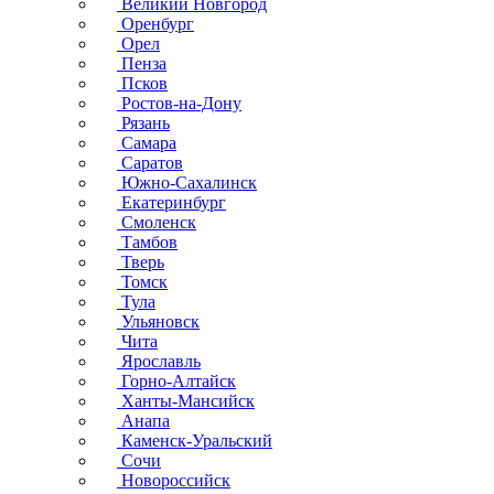
Великий Новгород
Оренбург
Орел
Пенза
Псков
Ростов-на-Дону
Рязань
Самара
Саратов
Южно-Сахалинск
Екатеринбург
Смоленск
Тамбов
Тверь
Томск
Тула
Ульяновск
Чита
Ярославль
Горно-Алтайск
Ханты-Мансийск
Анапа
Каменск-Уральский
Сочи
Новороссийск