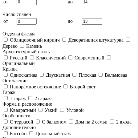
от
до
Число спален
от
до
Отделка фасада
Облицовочный кирпич
Декоративная штукатурка
Дерево
Камень
Архитектурный стиль
Русский
Классический
Современный
Оригинальный
Крыша
Односкатная
Двускатная
Плоская
Вальмовая
Остекление
Панорамное остекление
Второй свет
Гараж
1 гараж
2 гаража
Форма и расположение
Квадратный
Узкий
Угловой
Особенности
С террасой
С балконом
Дом на 2 семьи
2 входа
Дополнительно
Бассейн
Цокольный этаж