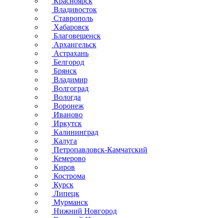
Красноярск
Владивосток
Ставрополь
Хабаровск
Благовещенск
Архангельск
Астрахань
Белгород
Брянск
Владимир
Волгоград
Вологда
Воронеж
Иваново
Иркутск
Калининград
Калуга
Петропавловск-Камчатский
Кемерово
Киров
Кострома
Курск
Липецк
Мурманск
Нижний Новгород