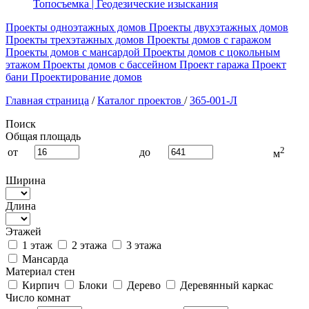
Топосъемка | Геодезические изыскания
Проекты одноэтажных домов
Проекты двухэтажных домов
Проекты трехэтажных домов
Проекты домов с гаражом
Проекты домов с мансардой
Проекты домов с цокольным
этажом
Проекты домов с бассейном
Проект гаража
Проект
бани
Проектирование домов
Главная страница
/
Каталог проектов
/
365-001-Л
Поиск
Общая площадь
2
от
до
м
Ширина
Длина
Этажей
1 этаж
2 этажа
3 этажа
Мансарда
Материал стен
Кирпич
Блоки
Дерево
Деревянный каркас
Число комнат