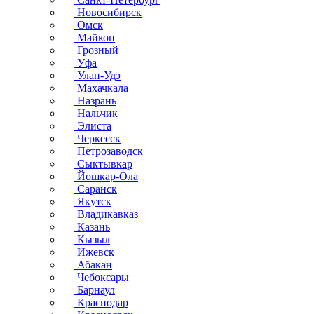
Новосибирск
Омск
Майкоп
Грозный
Уфа
Улан-Удэ
Махачкала
Назрань
Нальчик
Элиста
Черкесск
Петрозаводск
Сыктывкар
Йошкар-Ола
Саранск
Якутск
Владикавказ
Казань
Кызыл
Ижевск
Абакан
Чебоксары
Барнаул
Краснодар