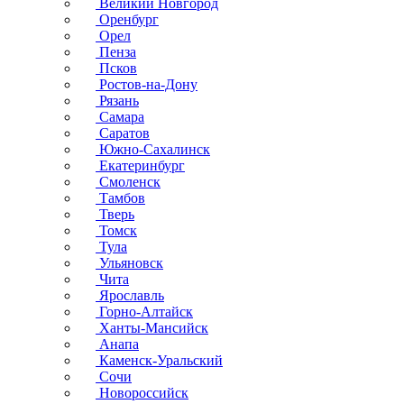
Великий Новгород
Оренбург
Орел
Пенза
Псков
Ростов-на-Дону
Рязань
Самара
Саратов
Южно-Сахалинск
Екатеринбург
Смоленск
Тамбов
Тверь
Томск
Тула
Ульяновск
Чита
Ярославль
Горно-Алтайск
Ханты-Мансийск
Анапа
Каменск-Уральский
Сочи
Новороссийск