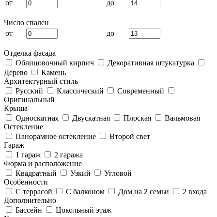
от
до
Число спален
от
до
Отделка фасада
Облицовочный кирпич
Декоративная штукатурка
Дерево
Камень
Архитектурный стиль
Русский
Классический
Современный
Оригинальный
Крыша
Односкатная
Двускатная
Плоская
Вальмовая
Остекление
Панорамное остекление
Второй свет
Гараж
1 гараж
2 гаража
Форма и расположение
Квадратный
Узкий
Угловой
Особенности
С террасой
С балконом
Дом на 2 семьи
2 входа
Дополнительно
Бассейн
Цокольный этаж