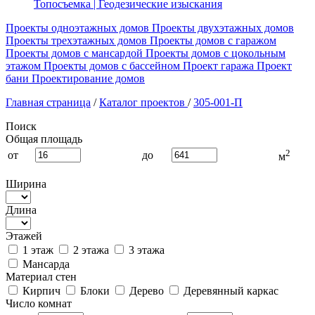
Топосъемка | Геодезические изыскания
Проекты одноэтажных домов
Проекты двухэтажных домов
Проекты трехэтажных домов
Проекты домов с гаражом
Проекты домов с мансардой
Проекты домов с цокольным
этажом
Проекты домов с бассейном
Проект гаража
Проект
бани
Проектирование домов
Главная страница
/
Каталог проектов
/
305-001-П
Поиск
Общая площадь
2
от
до
м
Ширина
Длина
Этажей
1 этаж
2 этажа
3 этажа
Мансарда
Материал стен
Кирпич
Блоки
Дерево
Деревянный каркас
Число комнат