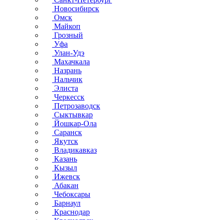
Новосибирск
Омск
Майкоп
Грозный
Уфа
Улан-Удэ
Махачкала
Назрань
Нальчик
Элиста
Черкесск
Петрозаводск
Сыктывкар
Йошкар-Ола
Саранск
Якутск
Владикавказ
Казань
Кызыл
Ижевск
Абакан
Чебоксары
Барнаул
Краснодар