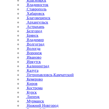
Красноярск
Владивосток
Ставрополь
Хабаровск
Благовещенск
Архангельск
Астрахань
Белгород
Брянск
Владимир
Волгоград
Вологда
Воронеж
Иваново
Иркутск
Калининград
Калуга
Петропавловск-Камчатский
Кемерово
Киров
Кострома
Курск
Липецк
Мурманск
Нижний Новгород