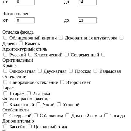
от
до
Число спален
от
до
Отделка фасада
Облицовочный кирпич
Декоративная штукатурка
Дерево
Камень
Архитектурный стиль
Русский
Классический
Современный
Оригинальный
Крыша
Односкатная
Двускатная
Плоская
Вальмовая
Остекление
Панорамное остекление
Второй свет
Гараж
1 гараж
2 гаража
Форма и расположение
Квадратный
Узкий
Угловой
Особенности
С террасой
С балконом
Дом на 2 семьи
2 входа
Дополнительно
Бассейн
Цокольный этаж