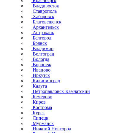
Красноярск
Владивосток
Ставрополь
Хабаровск
Благовещенск
Архангельск
Астрахань
Белгород
Брянск
Владимир
Волгоград
Вологда
Воронеж
Иваново
Иркутск
Калининград
Калуга
Петропавловск-Камчатский
Кемерово
Киров
Кострома
Курск
Липецк
Мурманск
Нижний Новгород