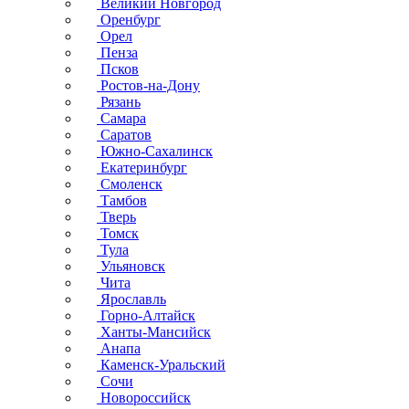
Великий Новгород
Оренбург
Орел
Пенза
Псков
Ростов-на-Дону
Рязань
Самара
Саратов
Южно-Сахалинск
Екатеринбург
Смоленск
Тамбов
Тверь
Томск
Тула
Ульяновск
Чита
Ярославль
Горно-Алтайск
Ханты-Мансийск
Анапа
Каменск-Уральский
Сочи
Новороссийск