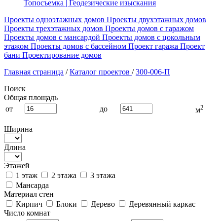
Топосъемка | Геодезические изыскания
Проекты одноэтажных домов
Проекты двухэтажных домов
Проекты трехэтажных домов
Проекты домов с гаражом
Проекты домов с мансардой
Проекты домов с цокольным
этажом
Проекты домов с бассейном
Проект гаража
Проект
бани
Проектирование домов
Главная страница
/
Каталог проектов
/
300-006-П
Поиск
Общая площадь
2
от
до
м
Ширина
Длина
Этажей
1 этаж
2 этажа
3 этажа
Мансарда
Материал стен
Кирпич
Блоки
Дерево
Деревянный каркас
Число комнат