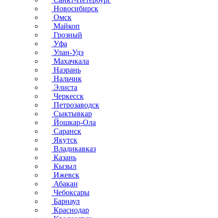
Новосибирск
Омск
Майкоп
Грозный
Уфа
Улан-Удэ
Махачкала
Назрань
Нальчик
Элиста
Черкесск
Петрозаводск
Сыктывкар
Йошкар-Ола
Саранск
Якутск
Владикавказ
Казань
Кызыл
Ижевск
Абакан
Чебоксары
Барнаул
Краснодар