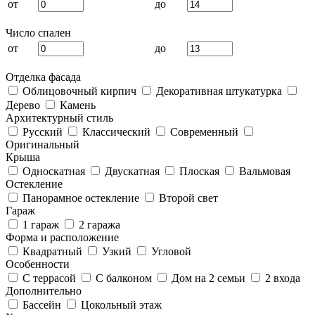
от
до
Число спален
от
до
Отделка фасада
Облицовочный кирпич
Декоративная штукатурка
Дерево
Камень
Архитектурный стиль
Русский
Классический
Современный
Оригинальный
Крыша
Односкатная
Двускатная
Плоская
Вальмовая
Остекление
Панорамное остекление
Второй свет
Гараж
1 гараж
2 гаража
Форма и расположение
Квадратный
Узкий
Угловой
Особенности
С террасой
С балконом
Дом на 2 семьи
2 входа
Дополнительно
Бассейн
Цокольный этаж