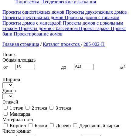
Топосъемка | Геодезические изыскания
Проекты одноэтажных домов
Проекты двухэтажных домов
Проекты трехэтажных домов
Проекты домов с гаражом
Проекты домов с мансардой
Проекты домов с цокольным
этажом
Проекты домов с бассейном
Проект гаража
Проект
бани
Проектирование домов
Главная страница
/
Каталог проектов
/
285-002-П
Поиск
Общая площадь
2
от
до
м
Ширина
Длина
Этажей
1 этаж
2 этажа
3 этажа
Мансарда
Материал стен
Кирпич
Блоки
Дерево
Деревянный каркас
Число комнат