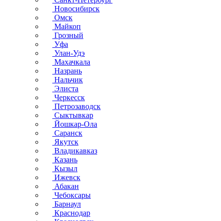
Новосибирск
Омск
Майкоп
Грозный
Уфа
Улан-Удэ
Махачкала
Назрань
Нальчик
Элиста
Черкесск
Петрозаводск
Сыктывкар
Йошкар-Ола
Саранск
Якутск
Владикавказ
Казань
Кызыл
Ижевск
Абакан
Чебоксары
Барнаул
Краснодар