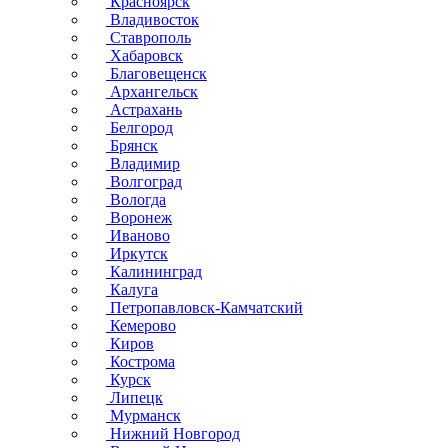
Красноярск
Владивосток
Ставрополь
Хабаровск
Благовещенск
Архангельск
Астрахань
Белгород
Брянск
Владимир
Волгоград
Вологда
Воронеж
Иваново
Иркутск
Калининград
Калуга
Петропавловск-Камчатский
Кемерово
Киров
Кострома
Курск
Липецк
Мурманск
Нижний Новгород