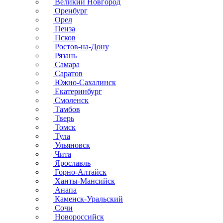
Великий Новгород
Оренбург
Орел
Пенза
Псков
Ростов-на-Дону
Рязань
Самара
Саратов
Южно-Сахалинск
Екатеринбург
Смоленск
Тамбов
Тверь
Томск
Тула
Ульяновск
Чита
Ярославль
Горно-Алтайск
Ханты-Мансийск
Анапа
Каменск-Уральский
Сочи
Новороссийск