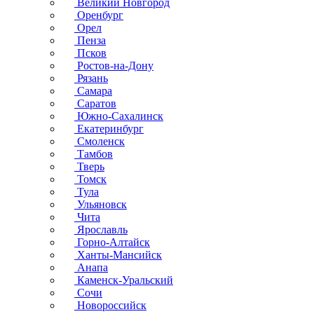
Великий Новгород
Оренбург
Орел
Пенза
Псков
Ростов-на-Дону
Рязань
Самара
Саратов
Южно-Сахалинск
Екатеринбург
Смоленск
Тамбов
Тверь
Томск
Тула
Ульяновск
Чита
Ярославль
Горно-Алтайск
Ханты-Мансийск
Анапа
Каменск-Уральский
Сочи
Новороссийск