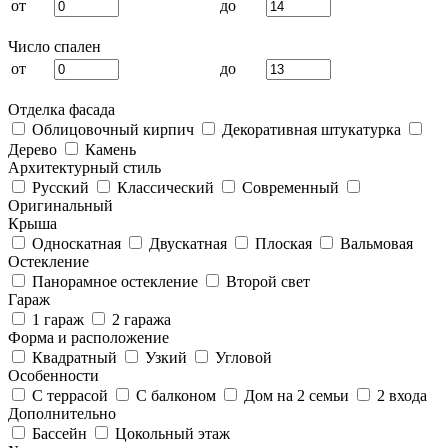
от
до
Число спален
от
до
Отделка фасада
Облицовочный кирпич
Декоративная штукатурка
Дерево
Камень
Архитектурный стиль
Русский
Классический
Современный
Оригинальный
Крыша
Односкатная
Двускатная
Плоская
Вальмовая
Остекление
Панорамное остекление
Второй свет
Гараж
1 гараж
2 гаража
Форма и расположение
Квадратный
Узкий
Угловой
Особенности
С террасой
С балконом
Дом на 2 семьи
2 входа
Дополнительно
Бассейн
Цокольный этаж