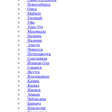
Новосибирск
Омск
Майкоп
Грозный
Уфа
Улан-Удэ
Махачкала
Назрань
Нальчик
Элиста
Черкесск
Петрозаводск
Сыктывкар
Йошкар-Ола
Саранск
Якутск
Владикавказ
Казань
Кызыл
Ижевск
Абакан
Чебоксары
Барнаул
Краснодар