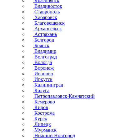
Красноярск
Владивосток
Ставрополь
Хабаровск
Благовещенск
Архангельск
Астрахань
Белгород
Брянск
Владимир
Волгоград
Вологда
Воронеж
Иваново
Иркутск
Калининград
Калуга
Петропавловск-Камчатский
Кемерово
Киров
Кострома
Курск
Липецк
Мурманск
Нижний Новгород