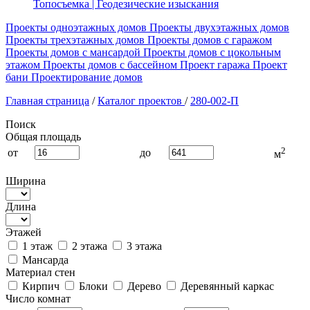
Топосъемка | Геодезические изыскания
Проекты одноэтажных домов
Проекты двухэтажных домов
Проекты трехэтажных домов
Проекты домов с гаражом
Проекты домов с мансардой
Проекты домов с цокольным
этажом
Проекты домов с бассейном
Проект гаража
Проект
бани
Проектирование домов
Главная страница
/
Каталог проектов
/
280-002-П
Поиск
Общая площадь
2
от
до
м
Ширина
Длина
Этажей
1 этаж
2 этажа
3 этажа
Мансарда
Материал стен
Кирпич
Блоки
Дерево
Деревянный каркас
Число комнат