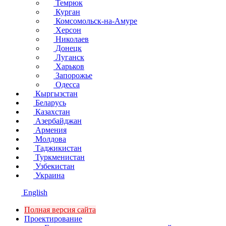
Темрюк
Курган
Комсомольск-на-Амуре
Херсон
Николаев
Донецк
Луганск
Харьков
Запорожье
Одесса
Кыргызстан
Беларусь
Казахстан
Азербайджан
Армения
Молдова
Таджикистан
Туркменистан
Узбекистан
Украина
English
Полная версия сайта
Проектирование