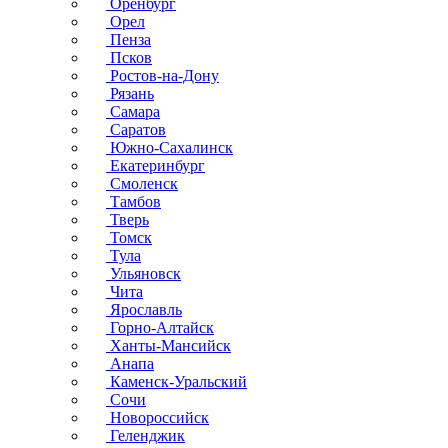
Оренбург
Орел
Пенза
Псков
Ростов-на-Дону
Рязань
Самара
Саратов
Южно-Сахалинск
Екатеринбург
Смоленск
Тамбов
Тверь
Томск
Тула
Ульяновск
Чита
Ярославль
Горно-Алтайск
Ханты-Мансийск
Анапа
Каменск-Уральский
Сочи
Новороссийск
Геленджик