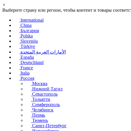
×
Выберите страну или регион, чтобы контент и товары соотве
International
China
България
Polska
Slovenija
Türkiye
الأمارات العربية المتحدة
España
Deutschland
France
Italia
Россия
Москва
Нижний Тагил
Севастополь
Тольятти
Симферополь
Челябинск
Пермь
Тюмень
Санкт-Петербург
Новосибирск