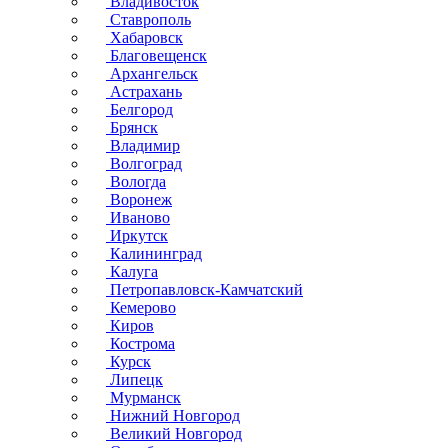
Владивосток
Ставрополь
Хабаровск
Благовещенск
Архангельск
Астрахань
Белгород
Брянск
Владимир
Волгоград
Вологда
Воронеж
Иваново
Иркутск
Калининград
Калуга
Петропавловск-Камчатский
Кемерово
Киров
Кострома
Курск
Липецк
Мурманск
Нижний Новгород
Великий Новгород