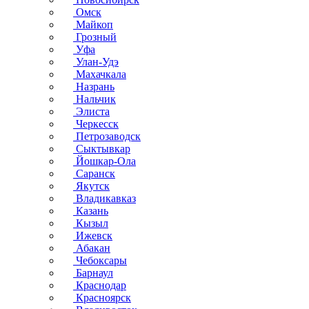
Омск
Майкоп
Грозный
Уфа
Улан-Удэ
Махачкала
Назрань
Нальчик
Элиста
Черкесск
Петрозаводск
Сыктывкар
Йошкар-Ола
Саранск
Якутск
Владикавказ
Казань
Кызыл
Ижевск
Абакан
Чебоксары
Барнаул
Краснодар
Красноярск