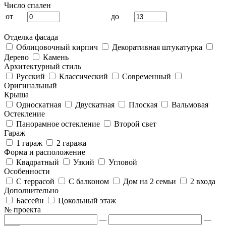
Число спален
от
до
Отделка фасада
Облицовочный кирпич
Декоративная штукатурка
Дерево
Камень
Архитектурный стиль
Русский
Классический
Современный
Оригинальный
Крыша
Односкатная
Двускатная
Плоская
Вальмовая
Остекление
Панорамное остекление
Второй свет
Гараж
1 гараж
2 гаража
Форма и расположение
Квадратный
Узкий
Угловой
Особенности
С террасой
С балконом
Дом на 2 семьи
2 входа
Дополнительно
Бассейн
Цокольный этаж
№ проекта
—
—