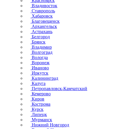
Красноярск
Владивосток
Ставрополь
Хабаровск
Благовещенск
Архангельск
Астрахань
Белгород
Брянск
Владимир
Волгоград
Вологда
Воронеж
Иваново
Иркутск
Калининград
Калуга
Петропавловск-Камчатский
Кемерово
Киров
Кострома
Курск
Липецк
Мурманск
Нижний Новгород