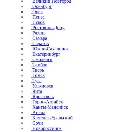
Великий Новгород
Оренбург
Орел
Пенза
Псков
Ростов-на-Дону
Рязань
Самара
Саратов
Южно-Сахалинск
Екатеринбург
Смоленск
Тамбов
Тверь
Томск
Тула
Ульяновск
Чита
Ярославль
Горно-Алтайск
Ханты-Мансийск
Анапа
Каменск-Уральский
Сочи
Новороссийск