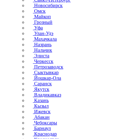
Новосибирск
Омск
Майкоп
Грозный
Уфа
Улан-Удэ
Махачкала
Назрань
Нальчик
Элиста
Черкесск
Петрозаводск
Сыктывкар
Йошкар-Ола
Саранск
Якутск
Владикавказ
Казань
Кызыл
Ижевск
Абакан
Чебоксары
Барнаул
Краснодар