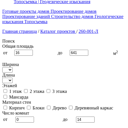
Топосъемка | Геодезические изыскания
Готовые проекты домов
Проектирование домов
Проектирование зданий
Строительство домов
Геологические
изыскания
Топосъемка
Главная страница
/
Каталог проектов
/
260-001-Л
Поиск
Общая площадь
2
от
до
м
Ширина
Длина
Этажей
1 этаж
2 этажа
3 этажа
Мансарда
Материал стен
Кирпич
Блоки
Дерево
Деревянный каркас
Число комнат
от
до