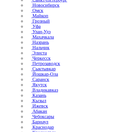
Новосибирск
Омск
Майкоп
Грозный
Уфа
Улан-Удэ
Махачкала
Назрань
Нальчик
Элиста
Черкесск
Петрозаводск
Сыктывкар
Йошкар-Ола
Саранск
Якутск
Владикавказ
Казань
Кызыл
Ижевск
Абакан
Чебоксары
Барнаул
Краснодар