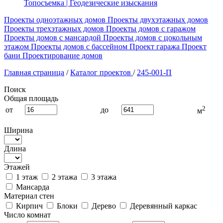
Топосъемка | Геодезические изыскания
Проекты одноэтажных домов
Проекты двухэтажных домов
Проекты трехэтажных домов
Проекты домов с гаражом
Проекты домов с мансардой
Проекты домов с цокольным
этажом
Проекты домов с бассейном
Проект гаража
Проект
бани
Проектирование домов
Главная страница
/
Каталог проектов
/
245-001-П
Поиск
Общая площадь
2
от
до
м
Ширина
Длина
Этажей
1 этаж
2 этажа
3 этажа
Мансарда
Материал стен
Кирпич
Блоки
Дерево
Деревянный каркас
Число комнат