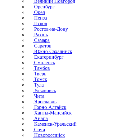
Великий Новгород
Оренбург
Орел
Пенза
Псков
Ростов-на-Дону
Рязань
Самара
Саратов
Южно-Сахалинск
Екатеринбург
Смоленск
Тамбов
Тверь
Томск
Тула
Ульяновск
Чита
Ярославль
Горно-Алтайск
Ханты-Мансийск
Анапа
Каменск-Уральский
Сочи
Новороссийск