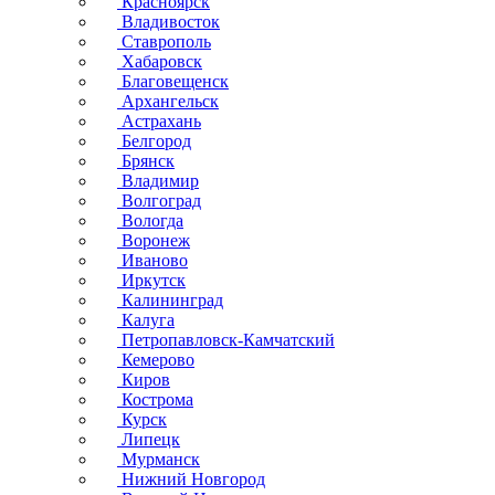
Красноярск
Владивосток
Ставрополь
Хабаровск
Благовещенск
Архангельск
Астрахань
Белгород
Брянск
Владимир
Волгоград
Вологда
Воронеж
Иваново
Иркутск
Калининград
Калуга
Петропавловск-Камчатский
Кемерово
Киров
Кострома
Курск
Липецк
Мурманск
Нижний Новгород