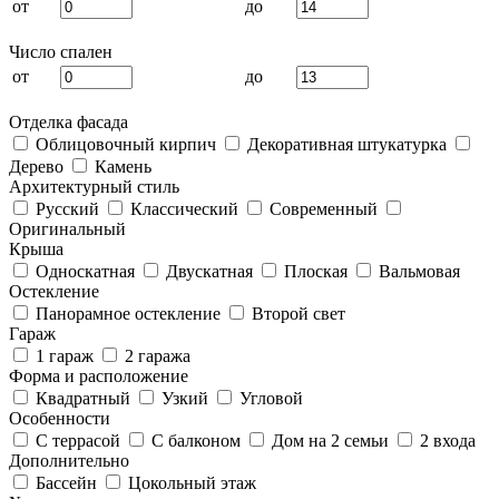
от
до
Число спален
от
до
Отделка фасада
Облицовочный кирпич
Декоративная штукатурка
Дерево
Камень
Архитектурный стиль
Русский
Классический
Современный
Оригинальный
Крыша
Односкатная
Двускатная
Плоская
Вальмовая
Остекление
Панорамное остекление
Второй свет
Гараж
1 гараж
2 гаража
Форма и расположение
Квадратный
Узкий
Угловой
Особенности
С террасой
С балконом
Дом на 2 семьи
2 входа
Дополнительно
Бассейн
Цокольный этаж