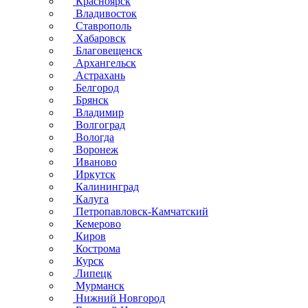
Красноярск
Владивосток
Ставрополь
Хабаровск
Благовещенск
Архангельск
Астрахань
Белгород
Брянск
Владимир
Волгоград
Вологда
Воронеж
Иваново
Иркутск
Калининград
Калуга
Петропавловск-Камчатский
Кемерово
Киров
Кострома
Курск
Липецк
Мурманск
Нижний Новгород