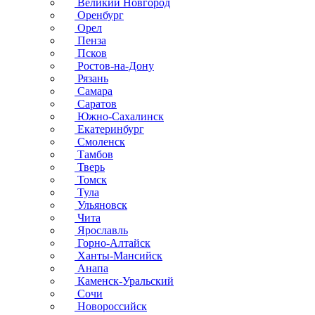
Великий Новгород
Оренбург
Орел
Пенза
Псков
Ростов-на-Дону
Рязань
Самара
Саратов
Южно-Сахалинск
Екатеринбург
Смоленск
Тамбов
Тверь
Томск
Тула
Ульяновск
Чита
Ярославль
Горно-Алтайск
Ханты-Мансийск
Анапа
Каменск-Уральский
Сочи
Новороссийск