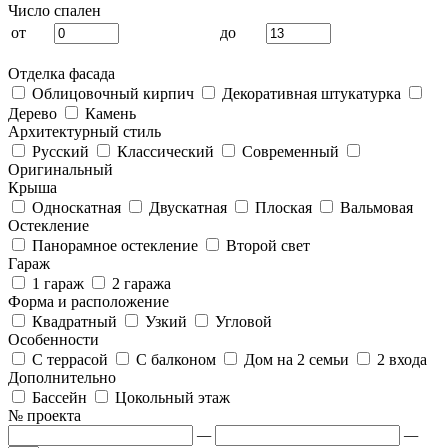
Число спален
от
до
Отделка фасада
Облицовочный кирпич
Декоративная штукатурка
Дерево
Камень
Архитектурный стиль
Русский
Классический
Современный
Оригинальный
Крыша
Односкатная
Двускатная
Плоская
Вальмовая
Остекление
Панорамное остекление
Второй свет
Гараж
1 гараж
2 гаража
Форма и расположение
Квадратный
Узкий
Угловой
Особенности
С террасой
С балконом
Дом на 2 семьи
2 входа
Дополнительно
Бассейн
Цокольный этаж
№ проекта
—
—