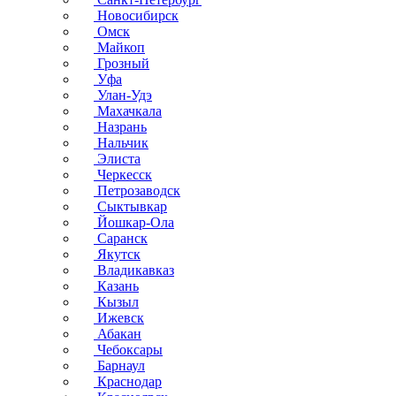
Новосибирск
Омск
Майкоп
Грозный
Уфа
Улан-Удэ
Махачкала
Назрань
Нальчик
Элиста
Черкесск
Петрозаводск
Сыктывкар
Йошкар-Ола
Саранск
Якутск
Владикавказ
Казань
Кызыл
Ижевск
Абакан
Чебоксары
Барнаул
Краснодар