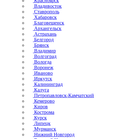
Красноярск
Владивосток
Ставрополь
Хабаровск
Благовещенск
Архангельск
Астрахань
Белгород
Брянск
Владимир
Волгоград
Вологда
Воронеж
Иваново
Иркутск
Калининград
Калуга
Петропавловск-Камчатский
Кемерово
Киров
Кострома
Курск
Липецк
Мурманск
Нижний Новгород