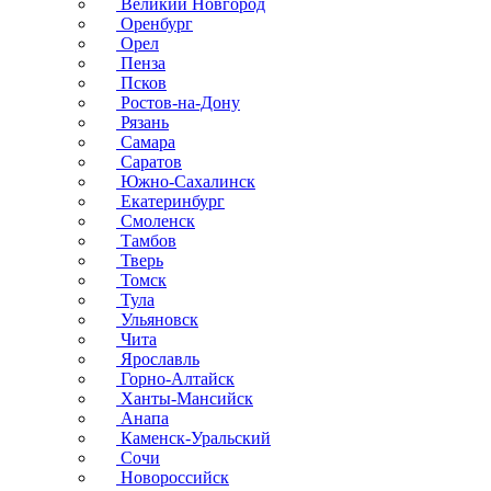
Великий Новгород
Оренбург
Орел
Пенза
Псков
Ростов-на-Дону
Рязань
Самара
Саратов
Южно-Сахалинск
Екатеринбург
Смоленск
Тамбов
Тверь
Томск
Тула
Ульяновск
Чита
Ярославль
Горно-Алтайск
Ханты-Мансийск
Анапа
Каменск-Уральский
Сочи
Новороссийск