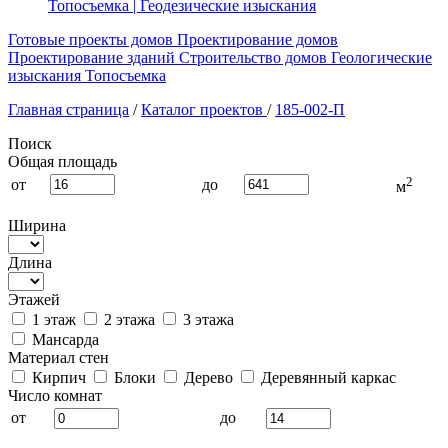
Топосъемка | Геодезические изыскания
Готовые проекты домов
Проектирование домов
Проектирование зданий
Строительство домов
Геологические
изыскания
Топосъемка
Главная страница
/
Каталог проектов
/
185-002-П
Поиск
Общая площадь
2
от
до
м
Ширина
Длина
Этажей
1 этаж
2 этажа
3 этажа
Мансарда
Материал стен
Кирпич
Блоки
Дерево
Деревянный каркас
Число комнат
от
до