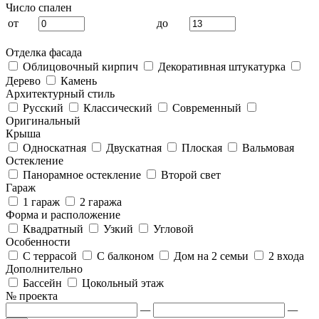
Число спален
от
до
Отделка фасада
Облицовочный кирпич
Декоративная штукатурка
Дерево
Камень
Архитектурный стиль
Русский
Классический
Современный
Оригинальный
Крыша
Односкатная
Двускатная
Плоская
Вальмовая
Остекление
Панорамное остекление
Второй свет
Гараж
1 гараж
2 гаража
Форма и расположение
Квадратный
Узкий
Угловой
Особенности
С террасой
С балконом
Дом на 2 семьи
2 входа
Дополнительно
Бассейн
Цокольный этаж
№ проекта
—
—