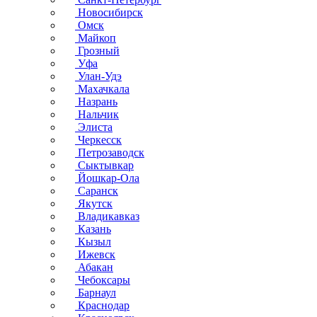
Новосибирск
Омск
Майкоп
Грозный
Уфа
Улан-Удэ
Махачкала
Назрань
Нальчик
Элиста
Черкесск
Петрозаводск
Сыктывкар
Йошкар-Ола
Саранск
Якутск
Владикавказ
Казань
Кызыл
Ижевск
Абакан
Чебоксары
Барнаул
Краснодар