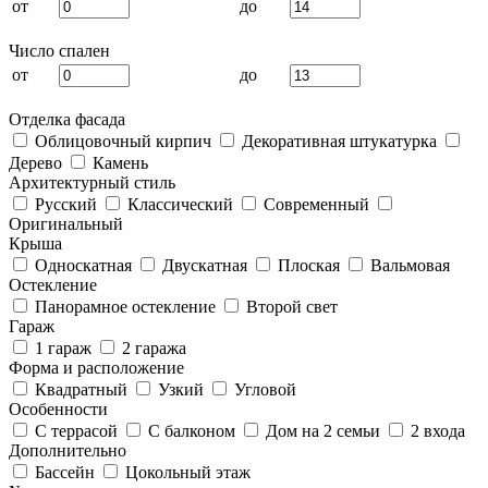
от
до
Число спален
от
до
Отделка фасада
Облицовочный кирпич
Декоративная штукатурка
Дерево
Камень
Архитектурный стиль
Русский
Классический
Современный
Оригинальный
Крыша
Односкатная
Двускатная
Плоская
Вальмовая
Остекление
Панорамное остекление
Второй свет
Гараж
1 гараж
2 гаража
Форма и расположение
Квадратный
Узкий
Угловой
Особенности
С террасой
С балконом
Дом на 2 семьи
2 входа
Дополнительно
Бассейн
Цокольный этаж