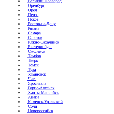
Великий Новгород
Оренбург
Орел
Пенза
Псков
Ростов-на-Дону
Рязань
Самара
Саратов
Южно-Сахалинск
Екатеринбург
Смоленск
Тамбов
Тверь
Томск
Тула
Ульяновск
Чита
Ярославль
Горно-Алтайск
Ханты-Мансийск
Анапа
Каменск-Уральский
Сочи
Новороссийск