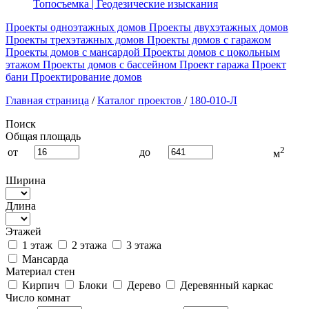
Топосъемка | Геодезические изыскания
Проекты одноэтажных домов
Проекты двухэтажных домов
Проекты трехэтажных домов
Проекты домов с гаражом
Проекты домов с мансардой
Проекты домов с цокольным
этажом
Проекты домов с бассейном
Проект гаража
Проект
бани
Проектирование домов
Главная страница
/
Каталог проектов
/
180-010-Л
Поиск
Общая площадь
2
от
до
м
Ширина
Длина
Этажей
1 этаж
2 этажа
3 этажа
Мансарда
Материал стен
Кирпич
Блоки
Дерево
Деревянный каркас
Число комнат