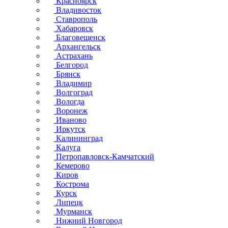
Красноярск
Владивосток
Ставрополь
Хабаровск
Благовещенск
Архангельск
Астрахань
Белгород
Брянск
Владимир
Волгоград
Вологда
Воронеж
Иваново
Иркутск
Калининград
Калуга
Петропавловск-Камчатский
Кемерово
Киров
Кострома
Курск
Липецк
Мурманск
Нижний Новгород