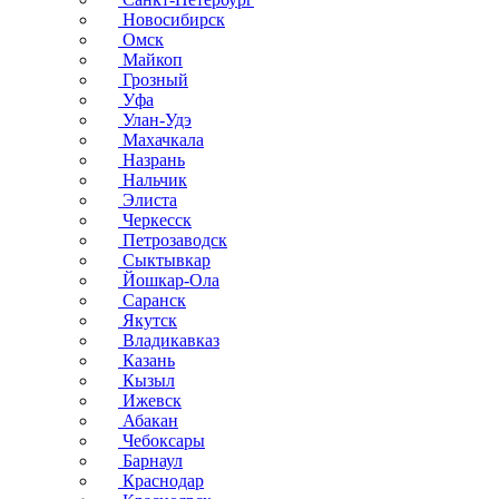
Новосибирск
Омск
Майкоп
Грозный
Уфа
Улан-Удэ
Махачкала
Назрань
Нальчик
Элиста
Черкесск
Петрозаводск
Сыктывкар
Йошкар-Ола
Саранск
Якутск
Владикавказ
Казань
Кызыл
Ижевск
Абакан
Чебоксары
Барнаул
Краснодар