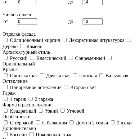
от
до
Число спален
от
до
Отделка фасада
Облицовочный кирпич
Декоративная штукатурка
Дерево
Камень
Архитектурный стиль
Русский
Классический
Современный
Оригинальный
Крыша
Односкатная
Двускатная
Плоская
Вальмовая
Остекление
Панорамное остекление
Второй свет
Гараж
1 гараж
2 гаража
Форма и расположение
Квадратный
Узкий
Угловой
Особенности
С террасой
С балконом
Дом на 2 семьи
2 входа
Дополнительно
Бассейн
Цокольный этаж