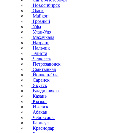
Новосибирск
Омск
Майкоп
Грозный
Уфа
Улан-Удэ
Махачкала
Назрань
Нальчик
Элиста
Черкесск
Петрозаводск
Сыктывкар
Йошкар-Ола
Саранск
Якутск
Владикавказ
Казань
Кызыл
Ижевск
Абакан
Чебоксары
Барнаул
Краснодар