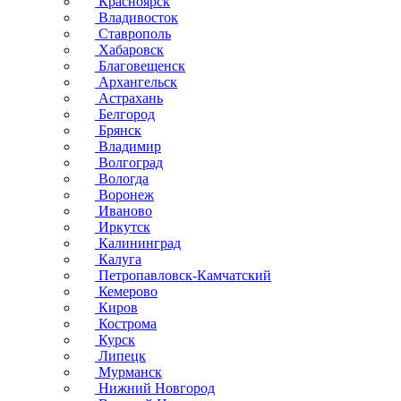
Красноярск
Владивосток
Ставрополь
Хабаровск
Благовещенск
Архангельск
Астрахань
Белгород
Брянск
Владимир
Волгоград
Вологда
Воронеж
Иваново
Иркутск
Калининград
Калуга
Петропавловск-Камчатский
Кемерово
Киров
Кострома
Курск
Липецк
Мурманск
Нижний Новгород