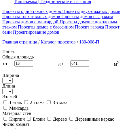
Топосъемка | Геодезические изыскания
Проекты одноэтажных домов
Проекты двухэтажных домов
Проекты трехэтажных домов
Проекты домов с гаражом
Проекты домов с мансардой
Проекты домов с цокольным
этажом
Проекты домов с бассейном
Проект гаража
Проект
бани
Проектирование домов
Главная страница
/
Каталог проектов
/
180-008-П
Поиск
Общая площадь
2
от
до
м
Ширина
Длина
Этажей
1 этаж
2 этажа
3 этажа
Мансарда
Материал стен
Кирпич
Блоки
Дерево
Деревянный каркас
Число комнат