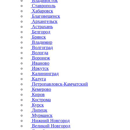
Владивосток
Ставрополь
Хабаровск
Благовещенск
Архангельск
Астрахань
Белгород
Брянск
Владимир
Волгоград
Вологда
Воронеж
Иваново
Иркутск
Калининград
Калуга
Петропавловск-Камчатский
Кемерово
Киров
Кострома
Курск
Липецк
Мурманск
Нижний Новгород
Великий Новгород