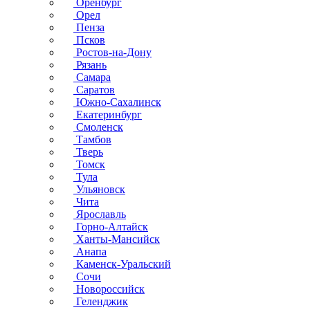
Оренбург
Орел
Пенза
Псков
Ростов-на-Дону
Рязань
Самара
Саратов
Южно-Сахалинск
Екатеринбург
Смоленск
Тамбов
Тверь
Томск
Тула
Ульяновск
Чита
Ярославль
Горно-Алтайск
Ханты-Мансийск
Анапа
Каменск-Уральский
Сочи
Новороссийск
Геленджик