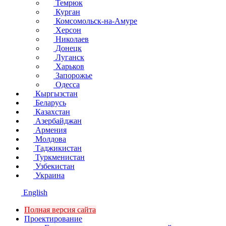
Темрюк
Курган
Комсомольск-на-Амуре
Херсон
Николаев
Донецк
Луганск
Харьков
Запорожье
Одесса
Кыргызстан
Беларусь
Казахстан
Азербайджан
Армения
Молдова
Таджикистан
Туркменистан
Узбекистан
Украина
English
Полная версия сайта
Проектирование