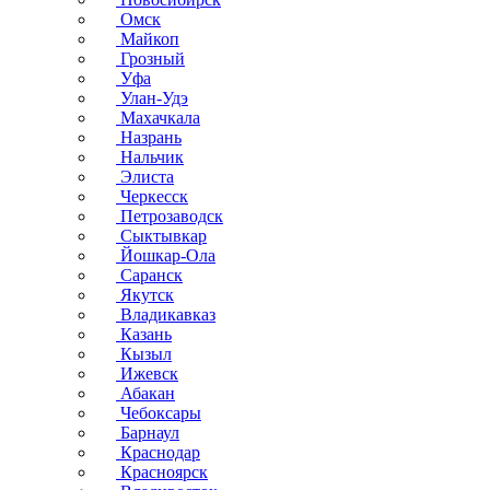
Омск
Майкоп
Грозный
Уфа
Улан-Удэ
Махачкала
Назрань
Нальчик
Элиста
Черкесск
Петрозаводск
Сыктывкар
Йошкар-Ола
Саранск
Якутск
Владикавказ
Казань
Кызыл
Ижевск
Абакан
Чебоксары
Барнаул
Краснодар
Красноярск