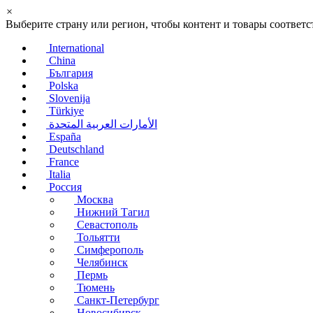
×
Выберите страну или регион, чтобы контент и товары соотве
International
China
България
Polska
Slovenija
Türkiye
الأمارات العربية المتحدة
España
Deutschland
France
Italia
Россия
Москва
Нижний Тагил
Севастополь
Тольятти
Симферополь
Челябинск
Пермь
Тюмень
Санкт-Петербург
Новосибирск