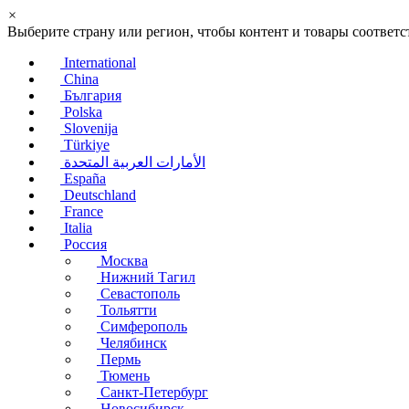
×
Выберите страну или регион, чтобы контент и товары соотве
International
China
България
Polska
Slovenija
Türkiye
الأمارات العربية المتحدة
España
Deutschland
France
Italia
Россия
Москва
Нижний Тагил
Севастополь
Тольятти
Симферополь
Челябинск
Пермь
Тюмень
Санкт-Петербург
Новосибирск