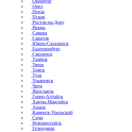
Оренбург
Орел
Пенза
Псков
Ростов-на-Дону
Рязань
Самара
Саратов
Южно-Сахалинск
Екатеринбург
Смоленск
Тамбов
Тверь
Томск
Тула
Ульяновск
Чита
Ярославль
Горно-Алтайск
Ханты-Мансийск
Анапа
Каменск-Уральский
Сочи
Новороссийск
Геленджик