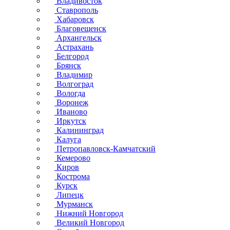
Владивосток
Ставрополь
Хабаровск
Благовещенск
Архангельск
Астрахань
Белгород
Брянск
Владимир
Волгоград
Вологда
Воронеж
Иваново
Иркутск
Калининград
Калуга
Петропавловск-Камчатский
Кемерово
Киров
Кострома
Курск
Липецк
Мурманск
Нижний Новгород
Великий Новгород