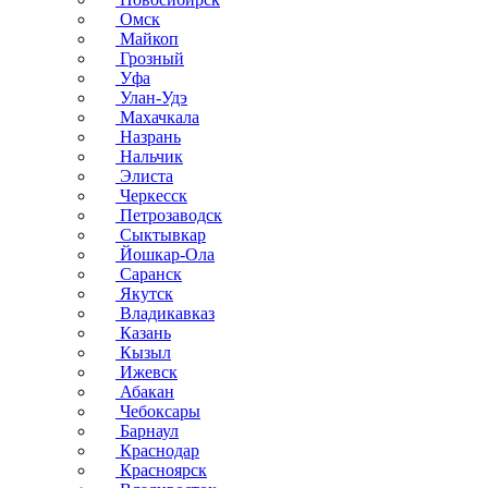
Омск
Майкоп
Грозный
Уфа
Улан-Удэ
Махачкала
Назрань
Нальчик
Элиста
Черкесск
Петрозаводск
Сыктывкар
Йошкар-Ола
Саранск
Якутск
Владикавказ
Казань
Кызыл
Ижевск
Абакан
Чебоксары
Барнаул
Краснодар
Красноярск