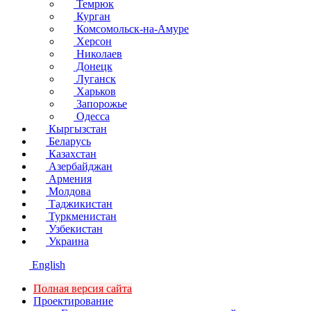
Темрюк
Курган
Комсомольск-на-Амуре
Херсон
Николаев
Донецк
Луганск
Харьков
Запорожье
Одесса
Кыргызстан
Беларусь
Казахстан
Азербайджан
Армения
Молдова
Таджикистан
Туркменистан
Узбекистан
Украина
English
Полная версия сайта
Проектирование