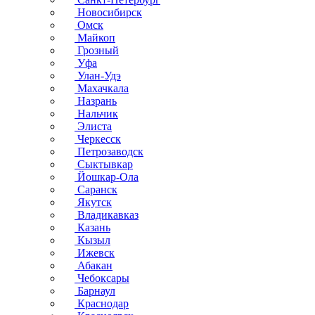
Новосибирск
Омск
Майкоп
Грозный
Уфа
Улан-Удэ
Махачкала
Назрань
Нальчик
Элиста
Черкесск
Петрозаводск
Сыктывкар
Йошкар-Ола
Саранск
Якутск
Владикавказ
Казань
Кызыл
Ижевск
Абакан
Чебоксары
Барнаул
Краснодар