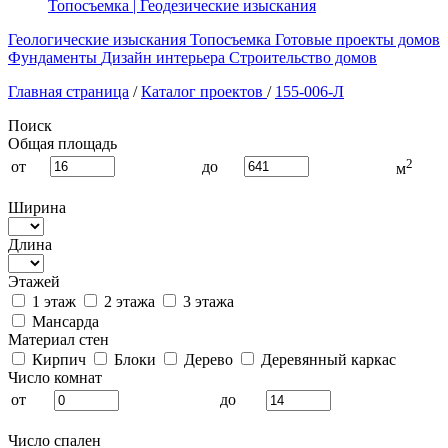
Топосъемка | Геодезические изыскания
Геологические изыскания
Топосъемка
Готовые проекты домов
Фундаменты
Дизайн интерьера
Строительство домов
Главная страница
/
Каталог проектов
/
155-006-Л
Поиск
Общая площадь
2
от
до
м
Ширина
Длина
Этажей
1 этаж
2 этажа
3 этажа
Мансарда
Материал стен
Кирпич
Блоки
Дерево
Деревянный каркас
Число комнат
от
до
Число спален