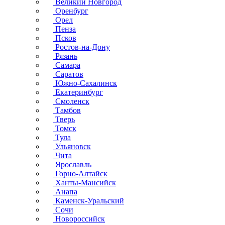
Великий Новгород
Оренбург
Орел
Пенза
Псков
Ростов-на-Дону
Рязань
Самара
Саратов
Южно-Сахалинск
Екатеринбург
Смоленск
Тамбов
Тверь
Томск
Тула
Ульяновск
Чита
Ярославль
Горно-Алтайск
Ханты-Мансийск
Анапа
Каменск-Уральский
Сочи
Новороссийск