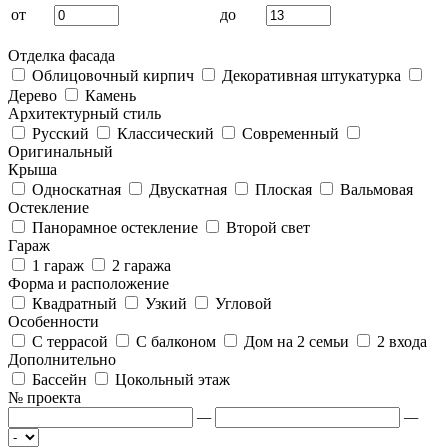
от
до
Отделка фасада
Облицовочный кирпич
Декоративная штукатурка
Дерево
Камень
Архитектурный стиль
Русский
Классический
Современный
Оригинальный
Крыша
Односкатная
Двускатная
Плоская
Вальмовая
Остекление
Панорамное остекление
Второй свет
Гараж
1 гараж
2 гаража
Форма и расположение
Квадратный
Узкий
Угловой
Особенности
С террасой
С балконом
Дом на 2 семьи
2 входа
Дополнительно
Бассейн
Цокольный этаж
№ проекта
—
—