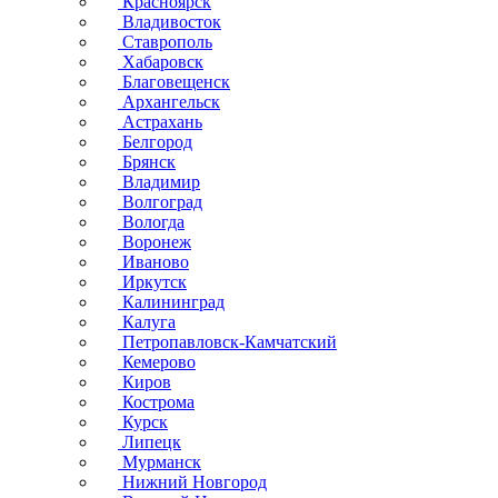
Красноярск
Владивосток
Ставрополь
Хабаровск
Благовещенск
Архангельск
Астрахань
Белгород
Брянск
Владимир
Волгоград
Вологда
Воронеж
Иваново
Иркутск
Калининград
Калуга
Петропавловск-Камчатский
Кемерово
Киров
Кострома
Курск
Липецк
Мурманск
Нижний Новгород