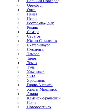
Великий Новгород
Оренбург
Орел
Пенза
Псков
Ростов-на-Дону
Рязань
Самара
Саратов
Южно-Сахалинск
Екатеринбург
Смоленск
Тамбов
Тверь
Томск
Тула
Ульяновск
Чита
Ярославль
Горно-Алтайск
Ханты-Мансийск
Анапа
Каменск-Уральский
Сочи
Новороссийск