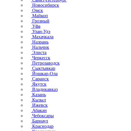
Новосибирск
Омск
Майкоп
Грозный
Уфа
Улан-Удэ
Махачкала
Назрань
Нальчик
Элиста
Черкесск
Петрозаводск
Сыктывкар
Йошкар-Ола
Саранск
Якутск
Владикавказ
Казань
Кызыл
Ижевск
Абакан
Чебоксары
Барнаул
Краснодар