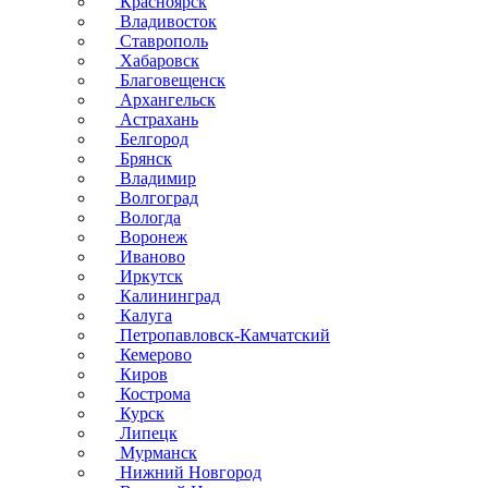
Красноярск
Владивосток
Ставрополь
Хабаровск
Благовещенск
Архангельск
Астрахань
Белгород
Брянск
Владимир
Волгоград
Вологда
Воронеж
Иваново
Иркутск
Калининград
Калуга
Петропавловск-Камчатский
Кемерово
Киров
Кострома
Курск
Липецк
Мурманск
Нижний Новгород