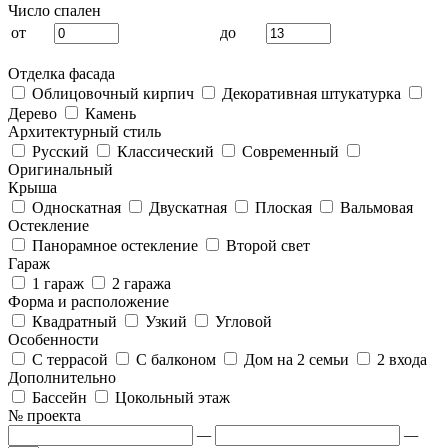
Число спален
от
до
Отделка фасада
Облицовочный кирпич
Декоративная штукатурка
Дерево
Камень
Архитектурный стиль
Русский
Классический
Современный
Оригинальный
Крыша
Односкатная
Двускатная
Плоская
Вальмовая
Остекление
Панорамное остекление
Второй свет
Гараж
1 гараж
2 гаража
Форма и расположение
Квадратный
Узкий
Угловой
Особенности
С террасой
С балконом
Дом на 2 семьи
2 входа
Дополнительно
Бассейн
Цокольный этаж
№ проекта
—
—