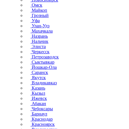
Омск
Майкоп
Грозный
Уфа
Улан-Удэ
Махачкала
Назрань
Нальчик
Элиста
Черкесск
Петрозаводск
Сыктывкар
Йошкар-Ола
Саранск
Якутск
Владикавказ
Казань
Кызыл
Ижевск
Абакан
Чебоксары
Барнаул
Краснодар
Красноярск