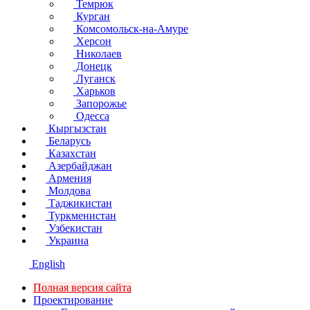
Темрюк
Курган
Комсомольск-на-Амуре
Херсон
Николаев
Донецк
Луганск
Харьков
Запорожье
Одесса
Кыргызстан
Беларусь
Казахстан
Азербайджан
Армения
Молдова
Таджикистан
Туркменистан
Узбекистан
Украина
English
Полная версия сайта
Проектирование