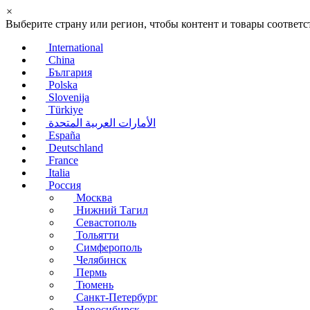
×
Выберите страну или регион, чтобы контент и товары соотве
International
China
България
Polska
Slovenija
Türkiye
الأمارات العربية المتحدة
España
Deutschland
France
Italia
Россия
Москва
Нижний Тагил
Севастополь
Тольятти
Симферополь
Челябинск
Пермь
Тюмень
Санкт-Петербург
Новосибирск