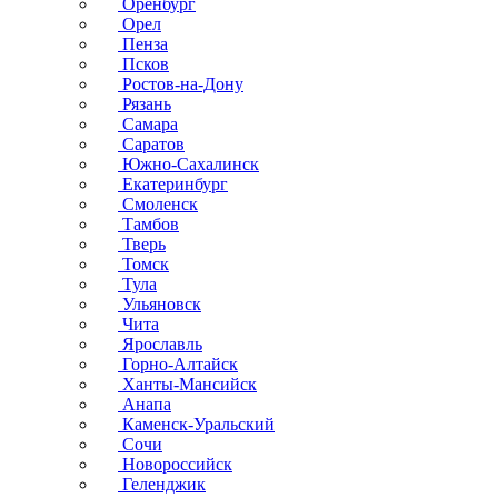
Оренбург
Орел
Пенза
Псков
Ростов-на-Дону
Рязань
Самара
Саратов
Южно-Сахалинск
Екатеринбург
Смоленск
Тамбов
Тверь
Томск
Тула
Ульяновск
Чита
Ярославль
Горно-Алтайск
Ханты-Мансийск
Анапа
Каменск-Уральский
Сочи
Новороссийск
Геленджик