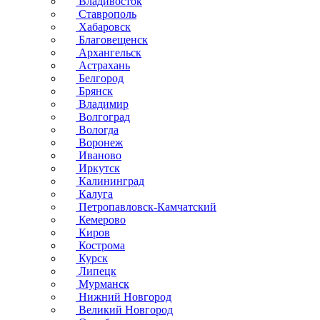
Владивосток
Ставрополь
Хабаровск
Благовещенск
Архангельск
Астрахань
Белгород
Брянск
Владимир
Волгоград
Вологда
Воронеж
Иваново
Иркутск
Калининград
Калуга
Петропавловск-Камчатский
Кемерово
Киров
Кострома
Курск
Липецк
Мурманск
Нижний Новгород
Великий Новгород