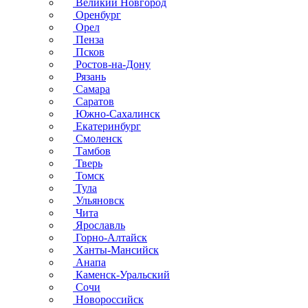
Великий Новгород
Оренбург
Орел
Пенза
Псков
Ростов-на-Дону
Рязань
Самара
Саратов
Южно-Сахалинск
Екатеринбург
Смоленск
Тамбов
Тверь
Томск
Тула
Ульяновск
Чита
Ярославль
Горно-Алтайск
Ханты-Мансийск
Анапа
Каменск-Уральский
Сочи
Новороссийск