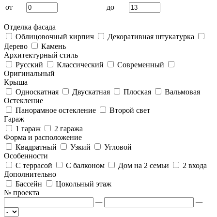
от
до
Отделка фасада
Облицовочный кирпич
Декоративная штукатурка
Дерево
Камень
Архитектурный стиль
Русский
Классический
Современный
Оригинальный
Крыша
Односкатная
Двускатная
Плоская
Вальмовая
Остекление
Панорамное остекление
Второй свет
Гараж
1 гараж
2 гаража
Форма и расположение
Квадратный
Узкий
Угловой
Особенности
С террасой
С балконом
Дом на 2 семьи
2 входа
Дополнительно
Бассейн
Цокольный этаж
№ проекта
—
—