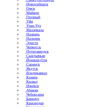
Новосибирск
Омск
Майкоп
Грозный
Уфа
Улан-Удэ
Махачкала
Назрань
Нальчик
Элиста
Черкесск
Петрозаводск
Сыктывкар
Йошкар-Ола
Саранск
Якутск
Владикавказ
Казань
Кызыл
Ижевск
Абакан
Чебоксары
Барнаул
Краснодар