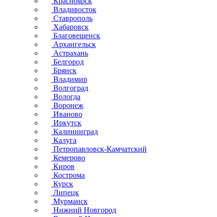
Красноярск
Владивосток
Ставрополь
Хабаровск
Благовещенск
Архангельск
Астрахань
Белгород
Брянск
Владимир
Волгоград
Вологда
Воронеж
Иваново
Иркутск
Калининград
Калуга
Петропавловск-Камчатский
Кемерово
Киров
Кострома
Курск
Липецк
Мурманск
Нижний Новгород