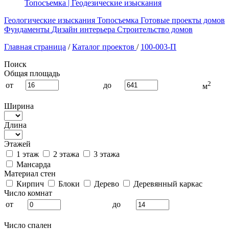
Топосъемка | Геодезические изыскания
Геологические изыскания
Топосъемка
Готовые проекты домов
Фундаменты
Дизайн интерьера
Строительство домов
Главная страница
/
Каталог проектов
/
100-003-П
Поиск
Общая площадь
2
от
до
м
Ширина
Длина
Этажей
1 этаж
2 этажа
3 этажа
Мансарда
Материал стен
Кирпич
Блоки
Дерево
Деревянный каркас
Число комнат
от
до
Число спален